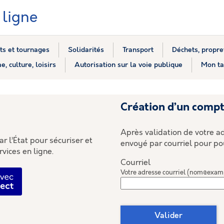
ligne
s et tournages
Solidarités
Transport
Déchets, propre
e, culture, loisirs
Autorisation sur la voie publique
Mon ta
*
Création d’un comp
Après validation de votre ad
r l’État pour sécuriser et
envoyé par courriel pour po
rvices en ligne.
Courriel
fier avec FranceConnect
Votre adresse courriel (nom@exam
Valider