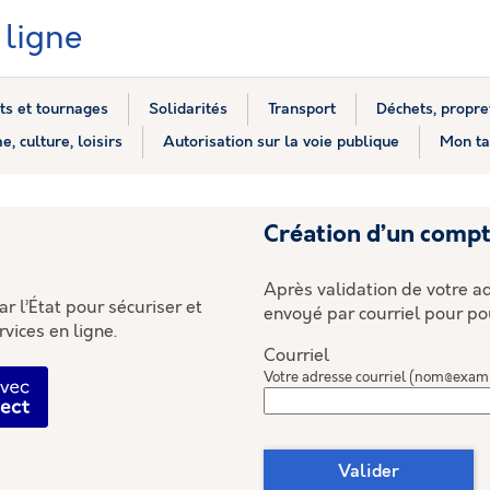
ligne
s et tournages
Solidarités
Transport
Déchets, propre
e, culture, loisirs
Autorisation sur la voie publique
Mon ta
*
Création d’un comp
Après validation de votre ad
r l’État pour sécuriser et
envoyé par courriel pour po
rvices en ligne.
Courriel
fier avec FranceConnect
Votre adresse courriel (nom@exam
Valider