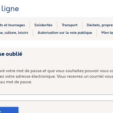
ligne
s et tournages
Solidarités
Transport
Déchets, propre
e, culture, loisirs
Autorisation sur la voie publique
Mon ta
se oublié
aré votre mot de passe et que vous souhaitez pouvoir vous c
ez votre adresse électronique. Vous recevrez un courriel vou
eau mot de passe.
r